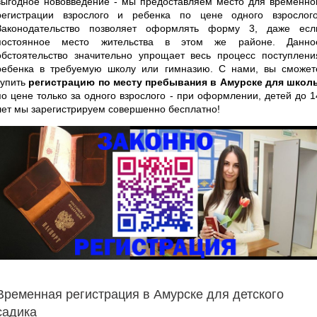
выгодное нововведение - мы предоставляем место для временно
регистрации взрослого и ребенка по цене одного взрослого
Законодательство позволяет оформлять форму 3, даже есл
постоянное место жительства в этом же районе. Данно
обстоятельство значительно упрощает весь процесс поступлени
ребенка в требуемую школу или гимназию. С нами, вы сможет
купить
регистрацию по месту пребывания в Амурске для школ
по цене только за одного взрослого - при оформлении, детей до 1
лет мы зарегистрируем совершенно бесплатно!
Временная регистрация в Амурске для детского
садика