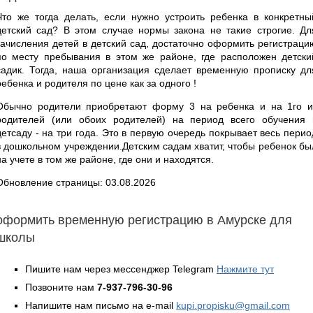
Что же тогда делать, если нужно устроить ребенка в конкретны
детский сад? В этом случае нормы закона не такие строгие. Дл
зачисления детей в детский сад, достаточно оформить регистраци
по месту пребывания в этом же районе, где расположен детски
садик. Тогда, наша организация сделает временную прописку дл
ребенка и родителя по цене как за одного !
Обычно родители приобретают форму 3 на ребенка и на 1го и
родителей (или обоих родителей) на период всего обучения 
детсаду - на три года. Это в первую очередь покрывает весь перио
в дошкольном учреждении.Детским садам хватит, чтобы ребенок бы
на учете в том же районе, где они и находятся.
Обновление страницы: 03.08.2026
оформить временную регистрацию в Амурске для
школы
Пишите нам через мессенджер Telegram
Нажмите тут
Позвоните нам
7-937-796-30-96
Напишите нам письмо на e-mail
kupi.propisku@gmail.com