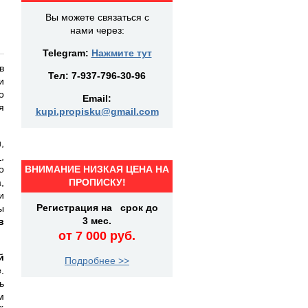
Вы можете связаться с
нами через:
Telegram:
Нажмите тут
в
Тел:
7-937-796-30-96
и
о
Email:
я
kupi.propisku@gmail.com
,
,
о
ВНИМАНИЕ НИЗКАЯ ЦЕНА НА
,
ПРОПИСКУ!
и
Регистрация на срок до
ы
3 мес.
в
от 7 000 руб.
й
Подробнее >>
е
.
ь
м